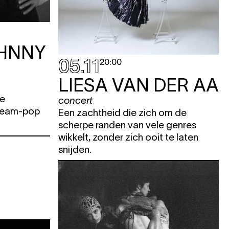
KET
OHNNY
05.11
20:00
KET
LIESA VAN DER AA
KET
ze
concert
ream-pop
Een zachtheid die zich om de
KET
scherpe randen van vele genres
wikkelt, zonder zich ooit te laten
snijden.