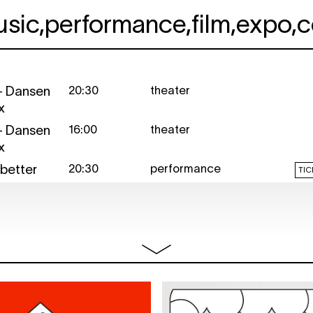
usic
,
performance
,
film
,
expo
,
c
 Dansen
20:30
theater
x
 Dansen
16:00
theater
x
 better
20:30
performance
TIC
 better
20:30
performance
TIC
lingrad -
19:00 -
gesprek
fre
20:30
BLYTE
—
20:30
performance
TIC