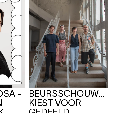
KET
e
KET
KET
KET
KET
KET
OSA -
BEURSSCHOUWBU
N
KIEST VOOR
K
GEDEELD