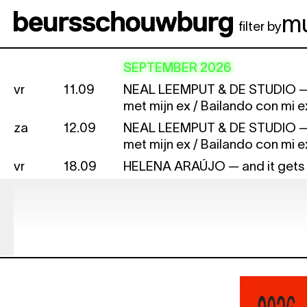
Spring naar hoofdinhoud
m
filter by
SEPTEMBER 2026
vr
11.09
NEAL LEEMPUT & DE STUDIO
—
met mijn ex / Bailando con mi e
za
12.09
NEAL LEEMPUT & DE STUDIO
—
met mijn ex / Bailando con mi e
vr
18.09
HELENA ARAÚJO
— and it gets
za
19.09
HELENA ARAÚJO
— and it gets
do
24.09
QUI A TUÉ MON QUARTIER:
Sta
Lemonnier
OKTOBER 2026
do
1.10
JUDITH DHONDT & URTE GRO