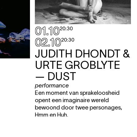
01.10
20:30
02.10
20:30
JUDITH DHONDT &
URTE GROBLYTE
— DUST
performance
Een moment van sprakeloosheid
opent een imaginaire wereld
bewoond door twee personages,
Hmm en Huh.