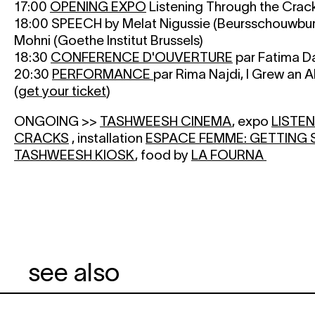
17:00
OPENING EXPO
Listening Through the Crac
18:00 SPEECH by Melat Nigussie (Beursschouwburg
Mohni (Goethe Institut Brussels)
18:30
CONFERENCE D'OUVERTURE
par Fatima D
20:30
PERFORMANCE
par Rima Najdi, I Grew an A
(
get your ticket
)
ONGOING >>
TASHWEESH CINEMA
, expo
LISTE
CRACKS
, installation
ESPACE FEMME: GETTING
TASHWEESH KIOSK
, food by
LA FOURNA
see also