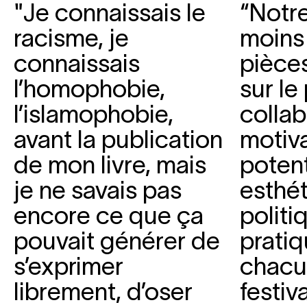
"Je connaissais le
“Notre
racisme, je
moins 
connaissais
pièces
l’homophobie,
sur le
l’islamophobie,
collab
avant la publication
motiva
de mon livre, mais
potent
je ne savais pas
esthét
encore ce que ça
politi
pouvait générer de
prati
s’exprimer
chacu
librement, d’oser
festiv