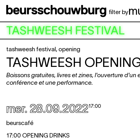
Aller au contenu principal
m
filter by
TASHWEESH FESTIVAL
tashweesh festival
,
opening
TASHWEESH OPENING
Boissons gratuites, livres et zines, l'ouverture d'un
conférence et une performance.
mer. 28.09.2022
17:00
beurscafé
17:00 OPENING DRINKS