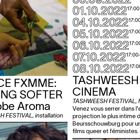
01.10.2022
17:00
04.10.2022
17:0
05.10.2022
17:0
06.10.2022
17:0
07.10.2022
17:00
08.10.2022
17:0
TASHWEESH
CE FXMME:
CINEMA
ING SOFTER
TASHWEESH FESTIVAL
,
obe Aroma
Venez vous serrer dans l
H FESTIVAL
,
installation
projection le plus intime 
Beursschouwburg pour un
films queer et féministes.