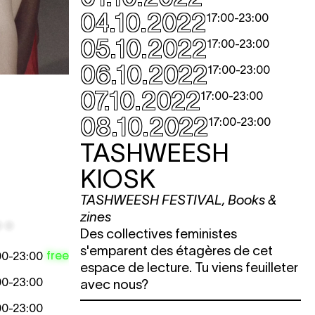
04.10.2022
17:00
-
23:00
05.10.2022
17:00
-
23:00
06.10.2022
17:00
-
23:00
07.10.2022
17:00
-
23:00
08.10.2022
17:00
-
23:00
TASHWEESH
KIOSK
TASHWEESH FESTIVAL
,
Books &
zines
Des collectives feministes
s'emparent des étagères de cet
free
00
-
23:00
espace de lecture. Tu viens feuilleter
00
-
23:00
avec nous?
00
-
23:00