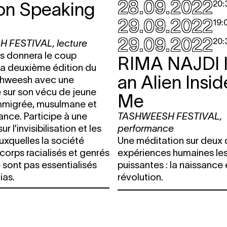
28.09.2022
on Speaking
20:
29.09.2022
19:
29.09.2022
20:
H FESTIVAL
,
lecture
s donnera le coup
RIMA NAJDI
la deuxième édition du
an Alien Insid
ashweesh avec une
 sur son vécu de jeune
Me
immigrée, musulmane et
ance. Participe à une
TASHWEESH FESTIVAL
,
r l'invisibilisation et les
performance
uxquelles la société
Une méditation sur deux 
corps racialisés et genrés
expériences humaines les
e sont pas essentialisés
puissantes : la naissance 
ias.
révolution.