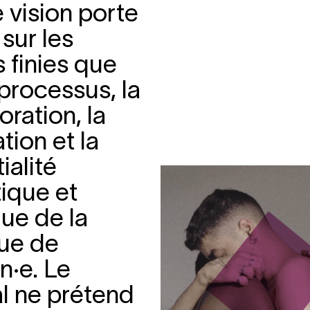
 vision porte
sur les
 finies que
 processus, la
oration, la
tion et la
ialité
ique et
que de la
que de
n·e. Le
al ne prétend