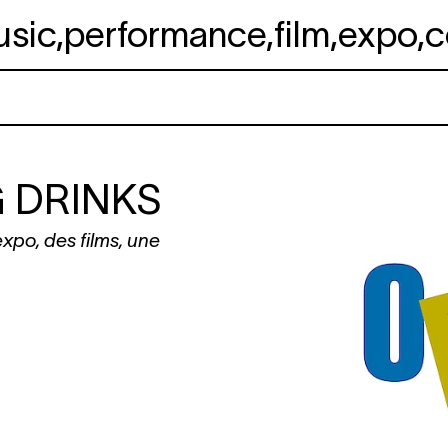
usic
,
performance
,
film
,
expo
,
c
 DRINKS
 expo, des films, une