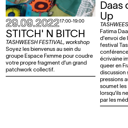
Daas 
Up
29.09.2022
17:00
-
19:00
TASHWEES
STITCH' N BITCH
Fatima Daa
d'envoi de 
TASHWEESH FESTIVAL
,
workshop
festival T
Soyez les bienvenus au sein du
conférence
groupe Espace Fxmme pour coudre
écrivaine 
votre propre fragment d’un grand
queer en Fr
patchwork collectif.
discussion su
pressions a
soumet les 
lorsqu'ils n
par les méd