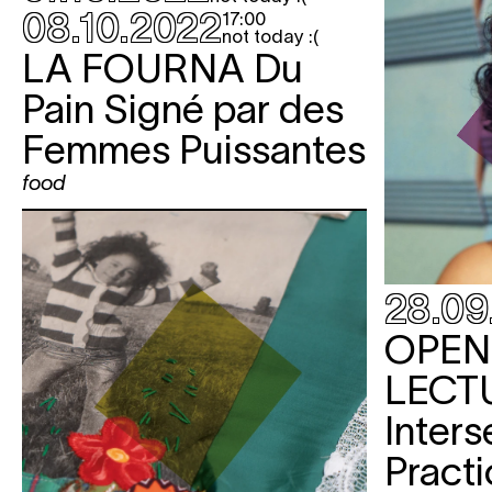
08.10.2022
17:00
not today :(
LA FOURNA
Du
Pain Signé par des
Femmes Puissantes
food
28.09
OPEN
LECT
Inters
Practi