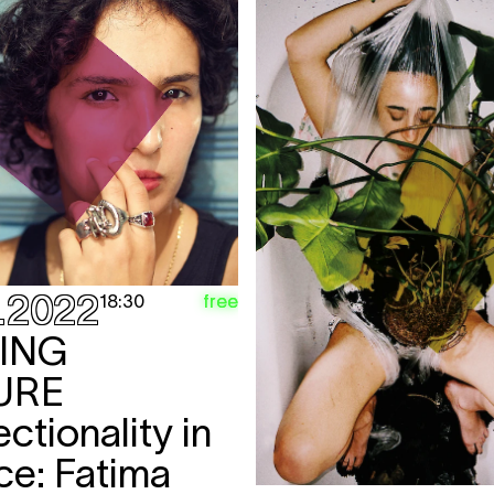
.2022
free
18:30
ING
URE
ectionality in
ce: Fatima