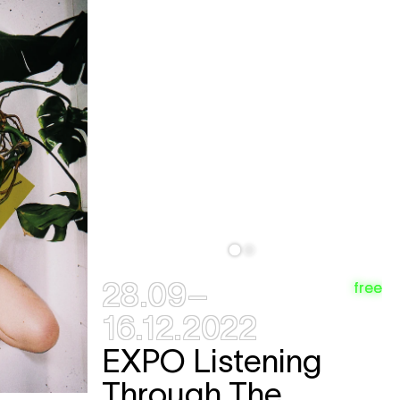
28.09–
free
16.12.2022
EXPO
Listening
Through The