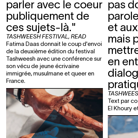
parler avec le coeur
pas d
publiquement de
parole
ces sujets-là."
et aux
mais p
TASHWEESH FESTIVAL
,
READ
Fatima Daas donnait le coup d'envoi
mettre
de la deuxième édition du festival
en ent
Tashweesh avec une conférence sur
son vécu de jeune écrivaine
dialog
immigrée, musulmane et queer en
France.
pratiq
TASHWEES
Text par c
El Khoury et