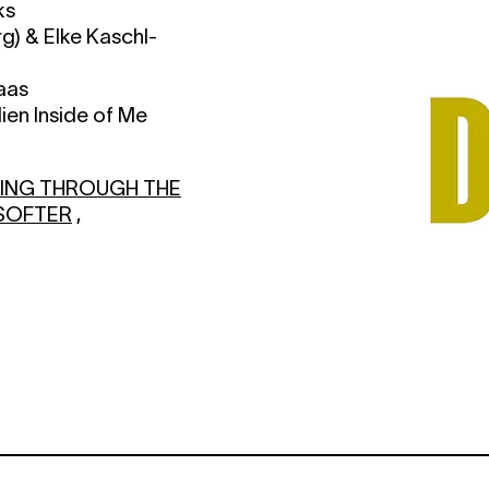
ks
) & Elke Kaschl-
aas
lien Inside of Me
NING THROUGH THE
 SOFTER
,