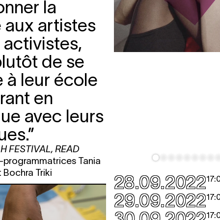
onner la
 aux artistes
 activistes,
lutôt de se
 à leur école
rant en
ue avec leurs
ues.”
H FESTIVAL
,
READ
o-programmatrices Tania
 Bochra Triki
28.09.2022
17:
29.09.2022
17:
30.09.2022
17: