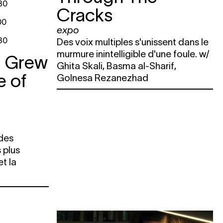
30
Cracks
00
expo
30
Des voix multiples s'unissent dans le
murmure inintelligible d'une foule. w/
I Grew
Ghita Skali, Basma al-Sharif,
e of
Golnesa Rezanezhad
des
 plus
et la