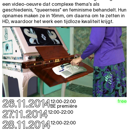
een video-oeuvre dat complexe thema’s als
geschiedenis, “queerness” en feminisme behandelt. Hun
opnames maken ze in 16mm, om daarna om te zetten in
HD, waardoor het werk een tijdloze kwaliteit krijgt.
26.11.2014
free
12:00
-
22:00
BE première
27.11.2014
12:00
-
22:00
28.11.2014
12:00
-
22:00