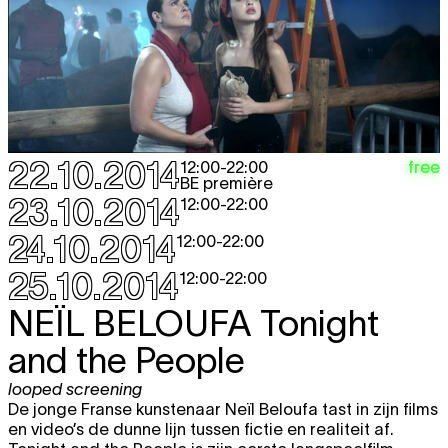
22.10.2014
free
12:00
-
22:00
BE première
23.10.2014
12:00
-
22:00
24.10.2014
12:00
-
22:00
25.10.2014
12:00
-
22:00
NEÏL BELOUFA
Tonight
and the People
looped screening
De jonge Franse kunstenaar Neïl Beloufa tast in zijn films
en video’s de dunne lijn tussen fictie en realiteit af.