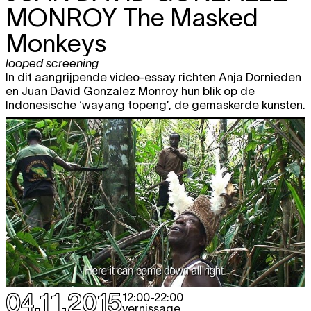
MONROY
The Masked
Monkeys
looped screening
In dit aangrijpende video-essay richten Anja Dornieden
en Juan David Gonzalez Monroy hun blik op de
Indonesische ‘wayang topeng’, de gemaskerde kunsten.
04.11.2015
12:00
-
22:00
vernissage