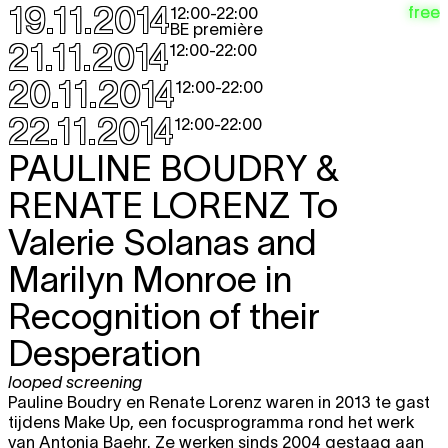
19.11.2014
free
12:00
-
22:00
BE première
21.11.2014
12:00
-
22:00
20.11.2014
12:00
-
22:00
22.11.2014
12:00
-
22:00
PAULINE BOUDRY &
RENATE LORENZ
To
Valerie Solanas and
Marilyn Monroe in
Recognition of their
Desperation
looped screening
Pauline Boudry en Renate Lorenz waren in 2013 te gast
tijdens Make Up, een focusprogramma rond het werk
van Antonia Baehr. Ze werken sinds 2004 gestaag aan