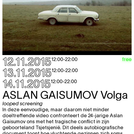
12.11.2015
free
12:00
-
22:00
13.11.2015
12:00
-
22:00
14.11.2015
12:00
-
22:00
ASLAN GAISUMOV
Volga
looped screening
In deze eenvoudige, maar daarom niet minder
doeltreffende video confronteert de 24-jarige Aslan
Gaisumov ons met het tragische conflict in zijn
geboorteland Tsjetsjenië. Dit deels autobiografische
document toont hoe vluchtende gezinnen zich soms