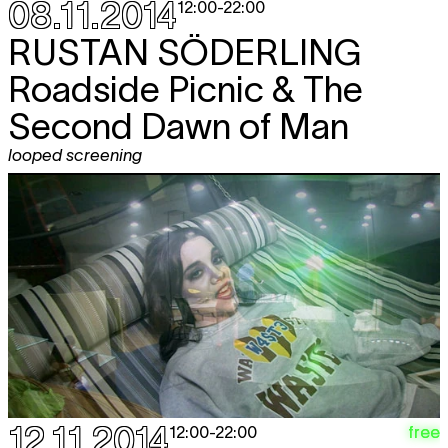
08.11.2014
12:00
-
22:00
RUSTAN SÖDERLING
Roadside Picnic & The
Second Dawn of Man
looped screening
12.11.2014
free
12:00
-
22:00