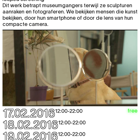
Dit werk betrapt museumgangers terwijl ze sculpturen
aanraken en fotograferen. We bekijken mensen die kunst
bekijken, door hun smartphone of door de lens van hun
compacte camera.
17.02.2016
free
12:00
-
22:00
18.02.2016
12:00
-
22:00
19.02.2016
12:00
-
22:00