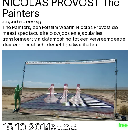
NICOLAS PROVOST
The
Painters
looped screening
The Painters, een kortfilm waarin Nicolas Provost de
meest spectaculaire blowjobs en ejaculaties
transformeert via datamoshing tot een vervreemdende
kleurenbrij met schilderachtige kwaliteiten.
15.10.2014
free
12:00
-
22:00
BE première