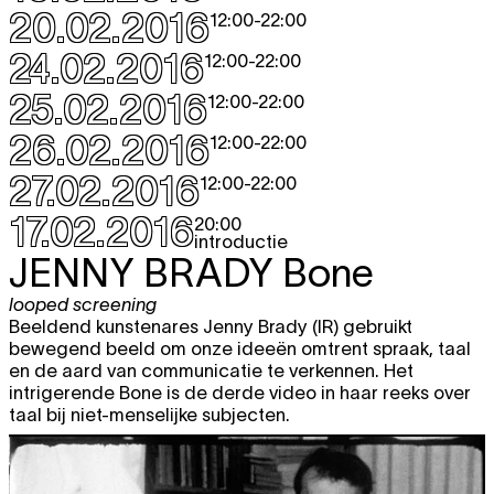
20.02.2016
12:00
-
22:00
24.02.2016
12:00
-
22:00
25.02.2016
12:00
-
22:00
26.02.2016
12:00
-
22:00
27.02.2016
12:00
-
22:00
17.02.2016
20:00
introductie
JENNY BRADY
Bone
looped screening
Beeldend kunstenares Jenny Brady (IR) gebruikt
bewegend beeld om onze ideeën omtrent spraak, taal
en de aard van communicatie te verkennen. Het
intrigerende Bone is de derde video in haar reeks over
taal bij niet-menselijke subjecten.