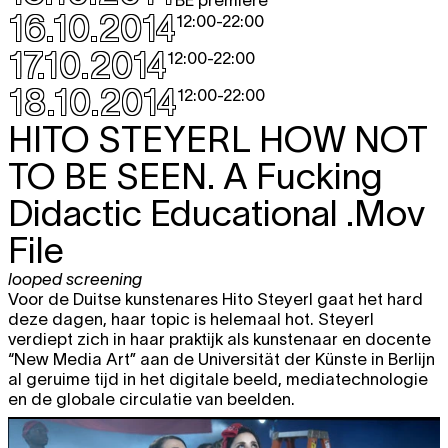
16.10.2014
12:00
-
22:00
17.10.2014
12:00
-
22:00
18.10.2014
12:00
-
22:00
HITO STEYERL
HOW NOT
TO BE SEEN. A Fucking
Didactic Educational .Mov
File
looped screening
Voor de Duitse kunstenares Hito Steyerl gaat het hard
deze dagen, haar topic is helemaal hot. Steyerl
verdiept zich in haar praktijk als kunstenaar en docente
“New Media Art” aan de Universität der Künste in Berlijn
al geruime tijd in het digitale beeld, mediatechnologie
en de globale circulatie van beelden.