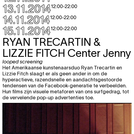
13.11.2014
12:00
-
22:00
14.11.2014
12:00
-
22:00
15.11.2014
12:00
-
22:00
RYAN TRECARTIN &
LIZZIE FITCH
Center Jenny
looped screening
Het Amerikaanse kunstenaarsduo Ryan Trecartin en
Lizzie Fitch slaagt er als geen ander in om de
hyperactieve, razendsnelle en aandachtsgestoorde
tendensen van de Facebook-generatie te verbeelden.
Hun films zijn visuele metaforen van ons surfgedrag, tot
de vervelende pop-up advertenties toe.