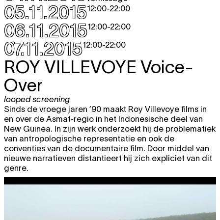
05.11.2015
12:00
-
22:00
06.11.2015
12:00
-
22:00
07.11.2015
12:00
-
22:00
ROY VILLEVOYE
Voice-
Over
looped screening
Sinds de vroege jaren ’90 maakt Roy Villevoye films in
en over de Asmat-regio in het Indonesische deel van
New Guinea. In zijn werk onderzoekt hij de problematiek
van antropologische representatie en ook de
conventies van de documentaire film. Door middel van
nieuwe narratieven distantieert hij zich expliciet van dit
genre.