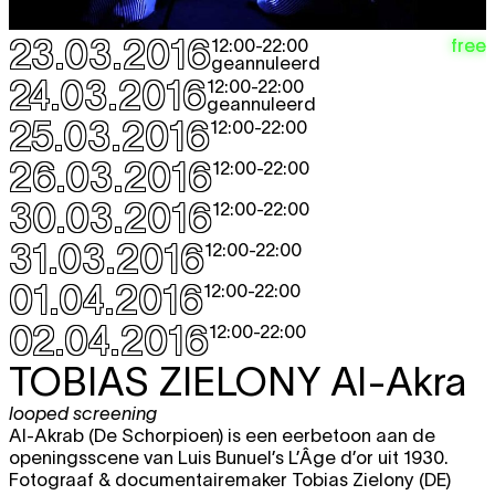
23.03.2016
free
12:00
-
22:00
geannuleerd
24.03.2016
12:00
-
22:00
geannuleerd
25.03.2016
12:00
-
22:00
26.03.2016
12:00
-
22:00
30.03.2016
12:00
-
22:00
31.03.2016
12:00
-
22:00
01.04.2016
12:00
-
22:00
02.04.2016
12:00
-
22:00
TOBIAS ZIELONY
Al-Akra
looped screening
Al-Akrab (De Schorpioen) is een eerbetoon aan de
openingsscene van Luis Bunuel’s L’Âge d’or uit 1930.
Fotograaf & documentairemaker Tobias Zielony (DE)