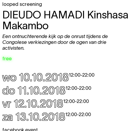
looped screening
DIEUDO HAMADI
Kinshasa
Makambo
Een ontnuchterende kijk op de onrust tijdens de
Congolese verkiezingen door de ogen van drie
activisten.
free
wo 10.10.2018
12:00
-
22:00
do 11.10.2018
12:00
-
22:00
vr 12.10.2018
12:00
-
22:00
za 13.10.2018
12:00
-
22:00
facebook event