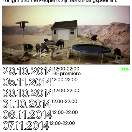
Tonight and the People is zijn eerste langspeelfilm.
29.10.2014
free
12:00
-
22:00
BE première
05.11.2014
12:00
-
22:00
30.10.2014
12:00
-
22:00
31.10.2014
12:00
-
22:00
06.11.2014
12:00
-
22:00
07.11.2014
12:00
-
22:00