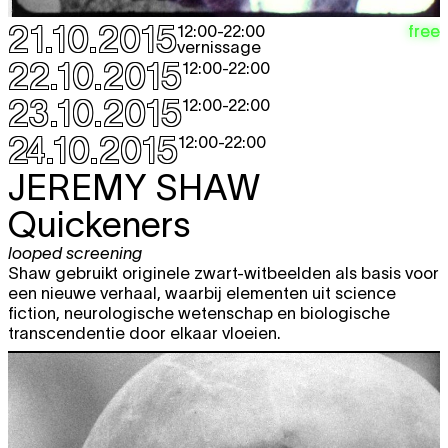
21.10.2015
free
12:00
-
22:00
vernissage
22.10.2015
12:00
-
22:00
23.10.2015
12:00
-
22:00
24.10.2015
12:00
-
22:00
JEREMY SHAW
Quickeners
looped screening
Shaw gebruikt originele zwart-witbeelden als basis voor
een nieuwe verhaal, waarbij elementen uit science
fiction, neurologische wetenschap en biologische
transcendentie door elkaar vloeien.