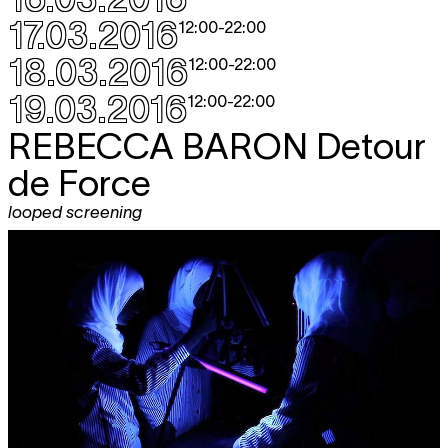
17.03.2016
12:00
-
22:00
18.03.2016
12:00
-
22:00
19.03.2016
12:00
-
22:00
REBECCA BARON
Detour
de Force
looped screening