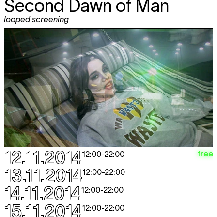
Second Dawn of Man
looped screening
12.11.2014
free
12:00
-
22:00
13.11.2014
12:00
-
22:00
14.11.2014
12:00
-
22:00
15.11.2014
12:00
-
22:00