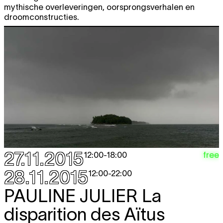
mythische overleveringen, oorsprongsverhalen en
droomconstructies.
27.11.2015
free
12:00
-
18:00
28.11.2015
12:00
-
22:00
PAULINE JULIER
La
disparition des Aïtus