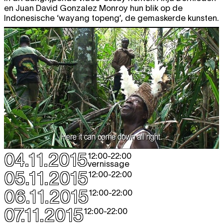
en Juan David Gonzalez Monroy hun blik op de
Indonesische ‘wayang topeng’, de gemaskerde kunsten.
04.11.2015
12:00
-
22:00
vernissage
05.11.2015
12:00
-
22:00
06.11.2015
12:00
-
22:00
07.11.2015
12:00
-
22:00