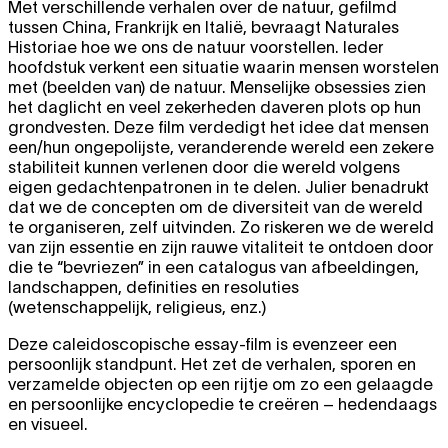
Met verschillende verhalen over de natuur, gefilmd
tussen China, Frankrijk en Italië, bevraagt Naturales
Historiae hoe we ons de natuur voorstellen. Ieder
hoofdstuk verkent een situatie waarin mensen worstelen
met (beelden van) de natuur. Menselijke obsessies zien
het daglicht en veel zekerheden daveren plots op hun
grondvesten. Deze film verdedigt het idee dat mensen
een/hun ongepolijste, veranderende wereld een zekere
stabiliteit kunnen verlenen door die wereld volgens
eigen gedachtenpatronen in te delen. Julier benadrukt
dat we de concepten om de diversiteit van de wereld
te organiseren, zelf uitvinden. Zo riskeren we de wereld
van zijn essentie en zijn rauwe vitaliteit te ontdoen door
die te “bevriezen” in een catalogus van afbeeldingen,
landschappen, definities en resoluties
(wetenschappelijk, religieus, enz.)
Deze caleidoscopische essay-film is evenzeer een
persoonlijk standpunt. Het zet de verhalen, sporen en
verzamelde objecten op een rijtje om zo een gelaagde
en persoonlijke encyclopedie te creëren – hedendaags
en visueel.