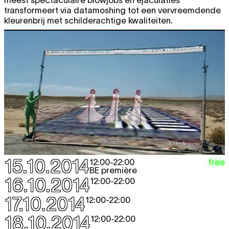
transformeert via datamoshing tot een vervreemdende
kleurenbrij met schilderachtige kwaliteiten.
15.10.2014
free
12:00
-
22:00
BE première
16.10.2014
12:00
-
22:00
17.10.2014
12:00
-
22:00
18.10.2014
12:00
-
22:00