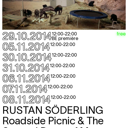
29.10.2014
free
12:00
-
22:00
BE première
05.11.2014
12:00
-
22:00
30.10.2014
12:00
-
22:00
31.10.2014
12:00
-
22:00
06.11.2014
12:00
-
22:00
07.11.2014
12:00
-
22:00
08.11.2014
12:00
-
22:00
RUSTAN SÖDERLING
Roadside Picnic & The