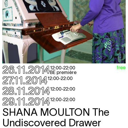
26.11.2014
free
12:00
-
22:00
BE première
27.11.2014
12:00
-
22:00
28.11.2014
12:00
-
22:00
29.11.2014
12:00
-
22:00
SHANA MOULTON
The
Undiscovered Drawer