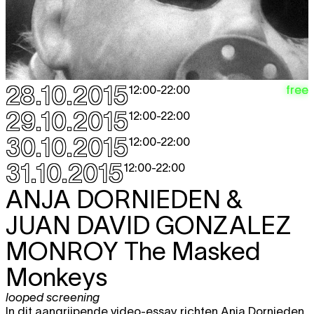
28.10.2015
free
12:00
-
22:00
29.10.2015
12:00
-
22:00
30.10.2015
12:00
-
22:00
31.10.2015
12:00
-
22:00
ANJA DORNIEDEN &
JUAN DAVID GONZALEZ
MONROY
The Masked
Monkeys
looped screening
In dit aangrijpende video-essay richten Anja Dornieden