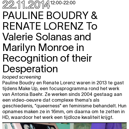
22.11.2014
12:00
-
22:00
PAULINE BOUDRY &
RENATE LORENZ
To
Valerie Solanas and
Marilyn Monroe in
Recognition of their
Desperation
looped screening
Pauline Boudry en Renate Lorenz waren in 2013 te gast
tijdens Make Up, een focusprogramma rond het werk
van Antonia Baehr. Ze werken sinds 2004 gestaag aan
een video-oeuvre dat complexe thema’s als
geschiedenis, “queerness” en feminisme behandelt. Hun
opnames maken ze in 16mm, om daarna om te zetten in
HD, waardoor het werk een tijdloze kwaliteit krijgt.