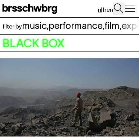
Spring naar hoofdinhoud
nl
fr
en
music
,
performance
,
film
,
exp
filter by
BLACK BOX