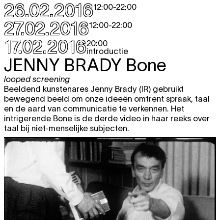
26.02.2016
12:00
-
22:00
27.02.2016
12:00
-
22:00
17.02.2016
20:00
introductie
JENNY BRADY
Bone
looped screening
Beeldend kunstenares Jenny Brady (IR) gebruikt
bewegend beeld om onze ideeën omtrent spraak, taal
en de aard van communicatie te verkennen. Het
intrigerende Bone is de derde video in haar reeks over
taal bij niet-menselijke subjecten.