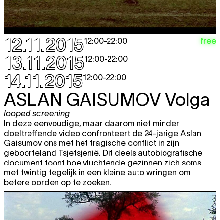
12.11.2015
free
12:00
-
22:00
13.11.2015
12:00
-
22:00
14.11.2015
12:00
-
22:00
ASLAN GAISUMOV
Volga
looped screening
In deze eenvoudige, maar daarom niet minder
doeltreffende video confronteert de 24-jarige Aslan
Gaisumov ons met het tragische conflict in zijn
geboorteland Tsjetsjenië. Dit deels autobiografische
document toont hoe vluchtende gezinnen zich soms
met twintig tegelijk in een kleine auto wringen om
betere oorden op te zoeken.