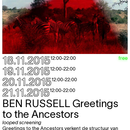
18.11.2015
free
12:00
-
22:00
19.11.2015
12:00
-
22:00
20.11.2015
12:00
-
22:00
21.11.2015
12:00
-
22:00
BEN RUSSELL
Greetings
to the Ancestors
looped screening
Greetings to the Ancestors verkent de structuur van