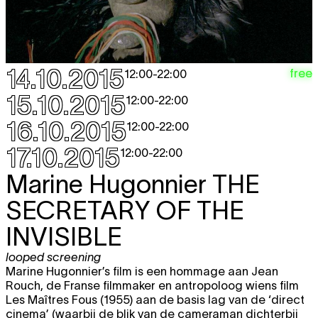
14.10.2015
free
12:00
-
22:00
15.10.2015
12:00
-
22:00
16.10.2015
12:00
-
22:00
17.10.2015
12:00
-
22:00
Marine Hugonnier
THE
SECRETARY OF THE
INVISIBLE
looped screening
Marine Hugonnier’s film is een hommage aan Jean
Rouch, de Franse filmmaker en antropoloog wiens film
Les Maîtres Fous (1955) aan de basis lag van de ‘direct
cinema’ (waarbij de blik van de cameraman dichterbij