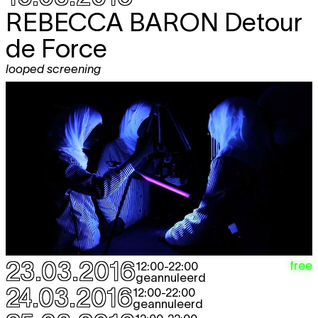
REBECCA BARON
Detour
de Force
looped screening
23.03.2016
free
12:00
-
22:00
geannuleerd
24.03.2016
12:00
-
22:00
geannuleerd