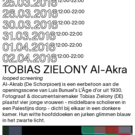
25.03.2016
12:00
-
22:00
26.03.2016
12:00
-
22:00
30.03.2016
12:00
-
22:00
31.03.2016
12:00
-
22:00
01.04.2016
12:00
-
22:00
02.04.2016
12:00
-
22:00
TOBIAS ZIELONY
Al-Akra
looped screening
Al-Akrab (De Schorpioen) is een eerbetoon aan de
openingsscene van Luis Bunuel’s L’Âge d’or uit 1930.
Fotograaf & documentairemaker Tobias Zielony (DE)
plaatst vier jonge vrouwen - middelbare scholieren in
een Palestijns dorp - dicht bij elkaar in een donkere
kamer. Hun witte hoofddoeken en jurken glimmen blauw
in het zwarte licht.