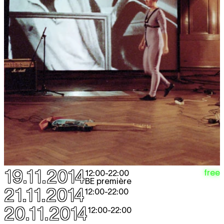
19.11.2014
free
12:00
-
22:00
BE première
21.11.2014
12:00
-
22:00
20.11.2014
12:00
-
22:00