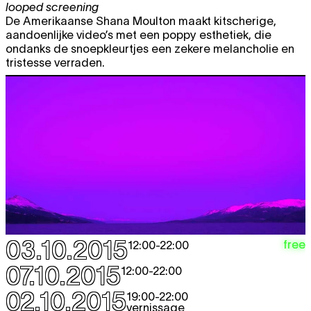
looped screening
De Amerikaanse Shana Moulton maakt kitscherige,
aandoenlijke video’s met een poppy esthetiek, die
ondanks de snoepkleurtjes een zekere melancholie en
tristesse verraden.
03.10.2015
free
12:00
-
22:00
07.10.2015
12:00
-
22:00
02.10.2015
19:00
-
22:00
vernissage