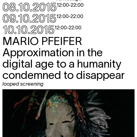
08.10.2015
12:00
-
22:00
09.10.2015
12:00
-
22:00
10.10.2015
12:00
-
22:00
MARIO PFEIFER
Approximation in the
digital age to a humanity
condemned to disappear
looped screening