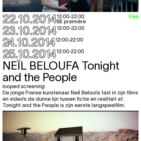
22.10.2014
free
12:00
-
22:00
BE première
23.10.2014
12:00
-
22:00
24.10.2014
12:00
-
22:00
25.10.2014
12:00
-
22:00
NEÏL BELOUFA
Tonight
and the People
looped screening
De jonge Franse kunstenaar Neïl Beloufa tast in zijn films
en video’s de dunne lijn tussen fictie en realiteit af.
Tonight and the People is zijn eerste langspeelfilm.