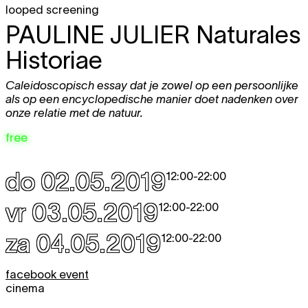
looped screening
PAULINE JULIER
Naturales
Historiae
Caleidoscopisch essay dat je zowel op een persoonlijke
als op een encyclopedische manier doet nadenken over
onze relatie met de natuur.
free
do 02.05.2019
12:00
-
22:00
vr 03.05.2019
12:00
-
22:00
za 04.05.2019
12:00
-
22:00
facebook event
cinema